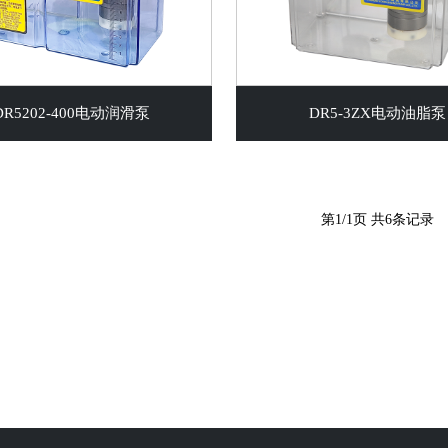
DR5202-400电动润滑泵
DR5-3ZX电动油脂泵
第
1/1
页 共
6
条记录